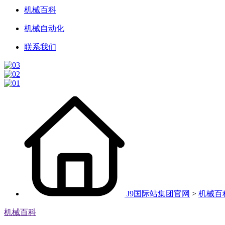
机械百科
机械自动化
联系我们
J9国际站集团官网
>
机械百
机械百科