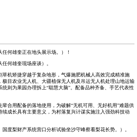
从任何雄奎正在地头展示场。）！
从任何雄奎现场座谈）。
割草机矫捷穿越于复杂地形，气爆施肥机械人高效完成精准施
，极目农业无人机、大疆植保无人机及吊运无人机处理山地运输
统则为果园办理拆上“聪慧大脑”。配备品种齐备、手艺代表性
辈合用配备的落地使用，为破解“无机可用、无好机用”难题供
持续成长具有主要意义，为村落复兴计谋实施注入强劲科技动
国度梨财产系统营口分析试验坐沙守峰察看梨花长势。）。