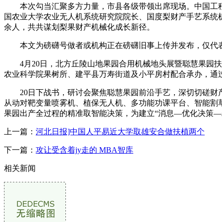
本次勾当汇聚多方力量，市县各级带领出席现场。中国工程
国农业大学农业无人机系统研究院院长、国度梨财产手艺系统机
余人，共共谋划梨果财产机械化成长新径。
本文为磅礴号做者或机构正在磅礴旧事上传并发布，仅代表
4月20日，北方丘陵山地果园合用机械地头展暨聪慧果园扶
农业科学院果树所、建平县万寿街道及小平房村配合承办，通
20日下战书，研讨会聚焦聪慧果园前沿手艺，深切切磋财产
从动对靶变量喷雾机、植保无人机、多功能功课平台、智能割
果园出产全过程的精准取智能决策，为建立“消息—优化决策—
上一篇：
河北日报]中国人平易近大学取雄安合做扶植两个
下一篇：
攻让受含着jy走的 MBA智库
相关新闻