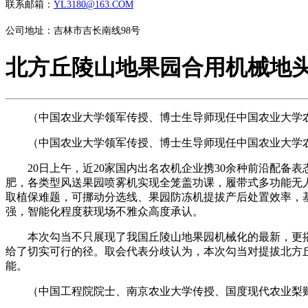
联系邮箱：
YL3180@163.COM
公司地址：吉林市吉长南线98号
北方丘陵山地果园合用机械地
（中国农业大学领军传授、博士生导师现任中国农业大学农
（中国农业大学领军传授、博士生导师现任中国农业大学农
20日上午，近20家国内出名农机企业携30余种前沿配备
肥，各类型风送果园喷雾机实现全笼盖功课，履带式多功能无
取植保难题，可挪动分选线、果园防冻机提拔产后处置效率，
强，智能化程度获现场不雅众高度承认。
本次勾当不只展现了我国丘陵山地果园机械化的最新，更搭建
给了切实可行的径。取会代表分歧认为，本次勾当对提拔北方
能。
（中国工程院院士、南京农业大学传授、国度现代农业梨财