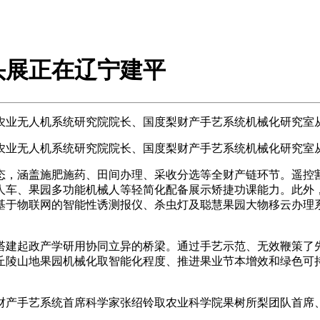
头展正在辽宁建平
业无人机系统研究院院长、国度梨财产手艺系统机械化研究室
业无人机系统研究院院长、国度梨财产手艺系统机械化研究室
表态，涵盖施肥施药、田间办理、采收分选等全财产链环节。遥控
人车、果园多功能机械人等轻简化配备展示矫捷功课能力。此外
基于物联网的智能性诱测报仪、杀虫灯及聪慧果园大物移云办理系
起政产学研用协同立异的桥梁。通过手艺示范、无效鞭策了先
丘陵山地果园机械化取智能化程度、推进果业节本增效和绿色可
产手艺系统首席科学家张绍铃取农业科学院果树所梨团队首席、