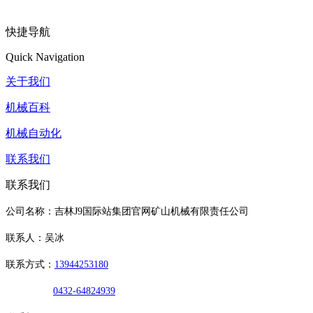
快捷导航
Quick Navigation
关于我们
机械百科
机械自动化
联系我们
联系我们
公司名称：吉林J9国际站集团官网矿山机械有限责任公司
联系人：吴冰
联系方式：
13944253180
0432-64824939