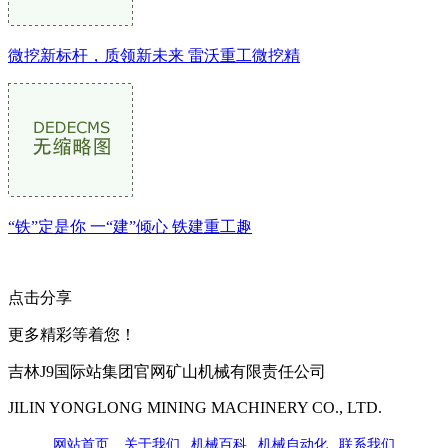
微挖新标杆，质领新未来 雷沃重工微挖精
“铁”定是你 一“建”倾心 铁建重工趣
点击分享
更多精彩等着您！
吉林J9国际站集团官网矿山机械有限责任公司
JILIN YONGLONG MINING MACHINERY CO., LTD.
网站首页
|
关于我们
|
机械百科
|
机械自动化
|
联系我们