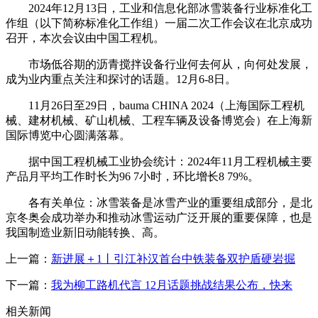
2024年12月13日，工业和信息化部冰雪装备行业标准化工
作组（以下简称标准化工作组）一届二次工作会议在北京成功
召开，本次会议由中国工程机。
市场低谷期的沥青搅拌设备行业何去何从，向何处发展，
成为业内重点关注和探讨的话题。12月6-8日。
11月26日至29日，bauma CHINA 2024（上海国际工程机
械、建材机械、矿山机械、工程车辆及设备博览会）在上海新
国际博览中心圆满落幕。
据中国工程机械工业协会统计：2024年11月工程机械主要
产品月平均工作时长为96 7小时，环比增长8 79%。
各有关单位：冰雪装备是冰雪产业的重要组成部分，是北
京冬奥会成功举办和推动冰雪运动广泛开展的重要保障，也是
我国制造业新旧动能转换、高。
上一篇：
新进展＋1丨引江补汉首台中铁装备双护盾硬岩掘
下一篇：
我为柳工路机代言 12月话题挑战结果公布，快来
相关新闻