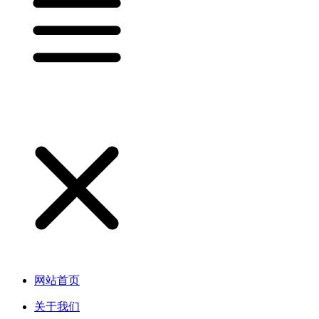
网站首页
关于我们