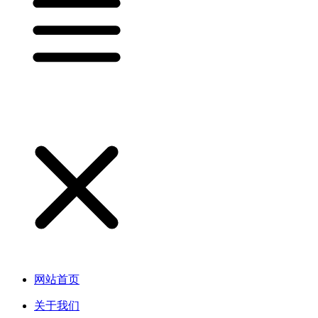
网站首页
关于我们