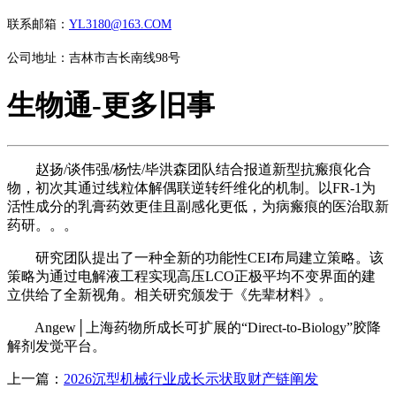
联系邮箱：
YL3180@163.COM
公司地址：吉林市吉长南线98号
生物通-更多旧事
赵扬/谈伟强/杨怯/毕洪森团队结合报道新型抗瘢痕化合
物，初次其通过线粒体解偶联逆转纤维化的机制。以FR-1为
活性成分的乳膏药效更佳且副感化更低，为病瘢痕的医治取新
药研。。。
研究团队提出了一种全新的功能性CEI布局建立策略。该
策略为通过电解液工程实现高压LCO正极平均不变界面的建
立供给了全新视角。相关研究颁发于《先辈材料》。
Angew│上海药物所成长可扩展的“Direct-to-Biology”胶降
解剂发觉平台。
上一篇：
2026沉型机械行业成长示状取财产链阐发