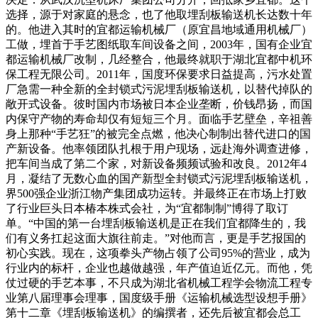
选择，源于对家庭的悬念，也了他取埋刮板输送机长达数十年
的。他进入其时的宜都运输机械厂（原宜昌地域通用机械厂）
工做，埋首于手艺图纸取车间设备之间，2003年，国有企业宜
都运输机械厂改制，几经整合，他最终就职于湖北宜都中机环
保工程无限公司。2011年，国度环保要求日益提高，污水处置
厂急需一种全新的全封锁式污泥埋刮板输送机，以替代掉队的
敞开式设备。彼时国内市场被日本企业垄断，价钱昂扬，而国
内保守产物的寿命却仅有短短三个月。面临手艺壁垒，辛祖善
身上那种“手艺狂”的被完全点燃，他决心制制出替代进口的国
产新设备。他率领团队扎根于用户现场，远赴海外调查进修，
把车间当成了第二个家，对新设备频频试验和改良。2012年4
月，凝结了无数心血的国产新型全封锁式污泥埋刮板输送机，
界500强企业浙江物产集团成功运转。并最终正在市场上打败
了行业巨头日本椿本株式会社，为“宜都制制”博得了取订
单。“中国的第一台埋刮板输送机是正在我们宜都降生的，我
们有义务扛起这面大旗往前走。”对他而言，更是手艺报国的
初心实践。现在，这项拳头产物占领了公司95%的营业，成为
行业内的标杆，企业也越做越强，年产值迫近亿元。而他，凭
仗过硬的手艺本事，不只成为湖北省机械工程学会物流工程专
业第八届理事会理事，国度级手册《运输机械选型设想手册》
第十二章《埋刮板输送机》的编撰者，还先后被宜都会总工