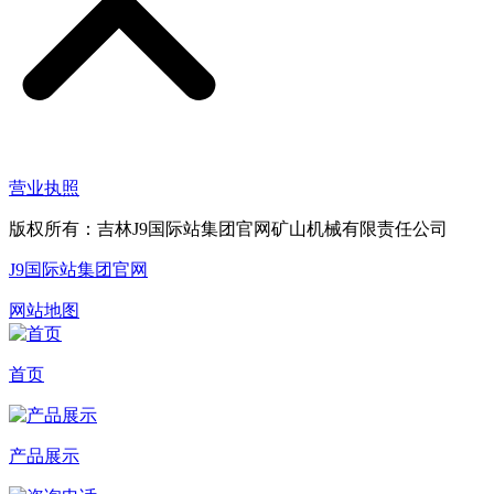
营业执照
版权所有：吉林J9国际站集团官网矿山机械有限责任公司
J9国际站集团官网
网站地图
首页
产品展示