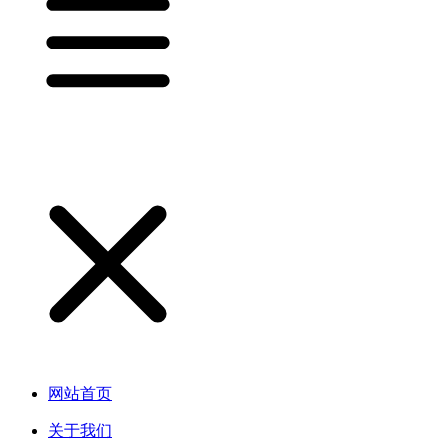
网站首页
关于我们