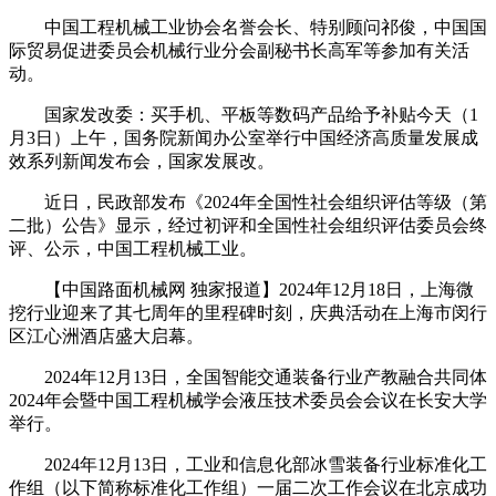
中国工程机械工业协会名誉会长、特别顾问祁俊，中国国
际贸易促进委员会机械行业分会副秘书长高军等参加有关活
动。
国家发改委：买手机、平板等数码产品给予补贴今天（1
月3日）上午，国务院新闻办公室举行中国经济高质量发展成
效系列新闻发布会，国家发展改。
近日，民政部发布《2024年全国性社会组织评估等级（第
二批）公告》显示，经过初评和全国性社会组织评估委员会终
评、公示，中国工程机械工业。
【中国路面机械网 独家报道】2024年12月18日，上海微
挖行业迎来了其七周年的里程碑时刻，庆典活动在上海市闵行
区江心洲酒店盛大启幕。
2024年12月13日，全国智能交通装备行业产教融合共同体
2024年会暨中国工程机械学会液压技术委员会会议在长安大学
举行。
2024年12月13日，工业和信息化部冰雪装备行业标准化工
作组（以下简称标准化工作组）一届二次工作会议在北京成功