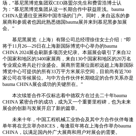
场，”慕尼黑博览集团双CEO路盟尔先生和费雷浩博士认
为：“慕尼黑博览集团从这一长期合作中获益匪浅。bauma
CHINA是通往亚洲和中国市场的门户。同时，来自远东的参
展商和参观者也因此熟悉德国bauma展并来到慕尼黑参加展
会。”
慕尼黑展览（上海）有限公司总经理徐佳女士介绍：“即
将于11月26—29日在上海新国际博览中心举办的bauma
CHINA 2024展会刷新多项历史纪录。本届展会吸引了来自32
个国家和地区的3400家展商，来自130个国家和地区的20万名
专业观众将共赴行业盛会。展商所需展位面积远超上海新国际
博览中心可提供的所有33万平方米展示空间，目前尚有近700
家公司在等候展位。与中方合作伙伴长期稳定的合作关系亦是
bauma CHINA展会成功的关键所在。”
本次续签合作不仅标志着中德双方在过去二十年bauma
CHINA 紧密合作的成功，成为又一个重要里程碑，也为未来
展会的创新与发展开启了新的篇章。
未来十年，中国工程机械工业协会及其中方合作伙伴每逢
单年将在北京举办BICES，每逢双年将在上海合作举办bauma
CHINA，以满足国内外广大展商和用户对展会的需要。