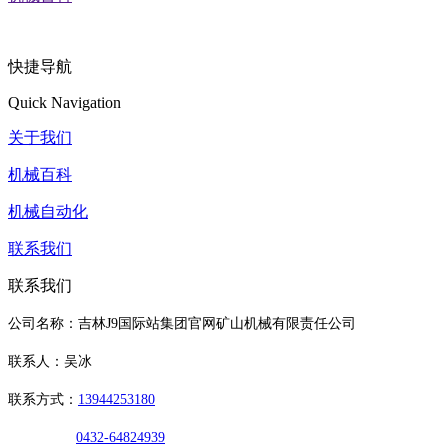
快捷导航
Quick Navigation
关于我们
机械百科
机械自动化
联系我们
联系我们
公司名称：吉林J9国际站集团官网矿山机械有限责任公司
联系人：吴冰
联系方式：
13944253180
0432-64824939