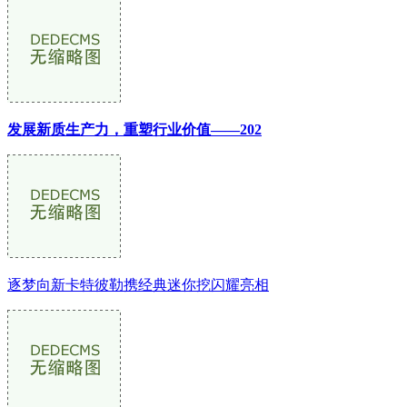
发展新质生产力，重塑行业价值——202
逐梦向新卡特彼勒携经典迷你挖闪耀亮相