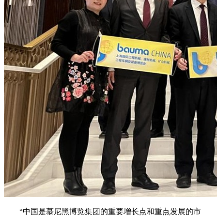
“中国是慕尼黑博览集团的重要增长点和重点发展的市