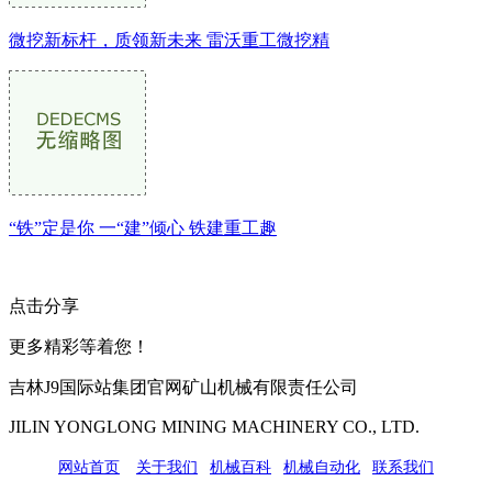
微挖新标杆，质领新未来 雷沃重工微挖精
“铁”定是你 一“建”倾心 铁建重工趣
点击分享
更多精彩等着您！
吉林J9国际站集团官网矿山机械有限责任公司
JILIN YONGLONG MINING MACHINERY CO., LTD.
网站首页
|
关于我们
|
机械百科
|
机械自动化
|
联系我们