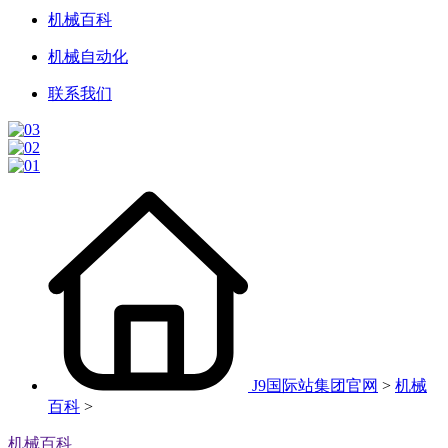
机械百科
机械自动化
联系我们
J9国际站集团官网
>
机械
百科
>
机械百科