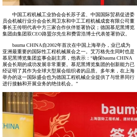
中国工程机械工业协会会长苏子孟、中国国际贸易促进委
员会机械行业分会会长周卫东和中工工程机械成套有限公司董
事长王传明代表中方三家合作伙伴签署协议；德国慕尼黑博览
集团由集团双CEO路盟尔先生和费雷浩博士代表签署协议。
bauma CHINA自2002年首次在中国上海举办，业已成为
亚洲最重要的国际性工程机械展会之一。艾万格先生同时也是
慕尼黑博览集团监事会副主席，他表示：“确保bauma CHINA
展会长期的成功发展非常重要。慕尼黑博览集团的创新能力已
经证明了其作为全球大型展会组织者的品质。多年来，在上海
举办的这一国际盛会也为德国工程机械企业提供了与世界同行
进行接触和开展业务的绝佳机会。”