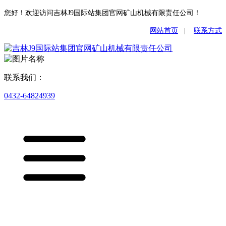
您好！欢迎访问吉林J9国际站集团官网矿山机械有限责任公司！
网站首页
|
联系方式
联系我们：
0432-64824939