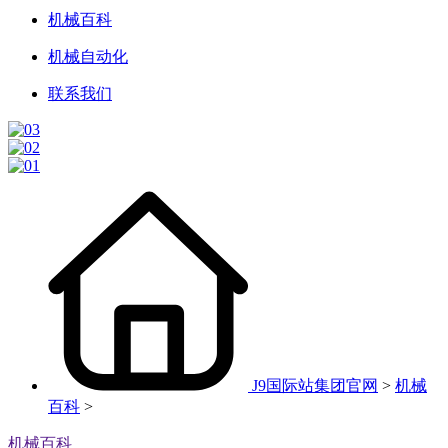
机械百科
机械自动化
联系我们
J9国际站集团官网
>
机械
百科
>
机械百科