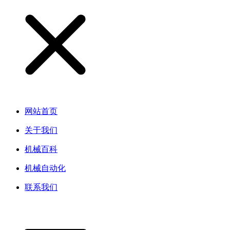
网站首页
关于我们
机械百科
机械自动化
联系我们