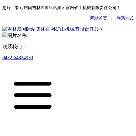
您好！欢迎访问吉林J9国际站集团官网矿山机械有限责任公司！
网站首页
|
联系方式
联系我们：
0432-64824939