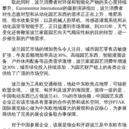
取此同时，波兰消费者对环保和智能化产物的关心度持续
攀升。Euromonitor International的最新演讲指出，波兰消费者
对生态敌对型和从动化园艺东西的需求正正在上升，堆肥系
统、雨水收集安拆，以及机械人割草机、传感器灌溉系统和从
动化温室等智能手艺，正日益遭到市场青睐。到2035年，天气
变化还将鞭策波兰家庭园艺向天气顺应性标的目的转型，进一
步催生新的产物需求。
波兰园艺市场的增加势头令人注目。城市园艺零售店敏捷
扩张，年发卖额增加率高达30%。高端园艺东西、智能灌溉设
备、户外休闲配备等品类需求激增，波兰家庭园艺消费年增速
达30%，城市绿化投入持续添加，为园艺财产链上的各类企业
供给了广漠的市场空间。
波兰做为工具欧交通枢纽，地处中东欧焦点地带，可辐射
欧盟全境、、捷克、匈牙利及波罗的海国度。值得一提的是，
中国电动东西已占领波兰43。5%的市场份额，中国园艺东西
企业正在该市场具有显著的合作劣势和成长空间。华沙PTAK
国际展览核心做为中东欧地域最大的展馆和会议核心，为参展
商供给了完美的展会设备取办事保障。
对于中国参展企业，该展是领会和开辟波兰及中东欧市场