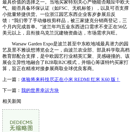
最具价值的选择之一。当地买家特别关心产物能否顺应中欧天
气、能否具备环保认证（如FSC、无机标签），以及可否支撑
小批量矫捷供货。一位浙江园艺东西企业客岁参展后反
馈：“我们带了手动修枝剪样品，被三家捷克分销商登记，三
个月内完成首单。”波兰年均五金东西进口需求不变正在56亿
美元以上，且衔接乌克兰沉建物资曲达，市场需求兴旺。
Warsaw Garden Expo是波兰甚至中东欧地域最具潜力的园
艺及景不雅设想博览会之一，由波兰农业部、部及科学取高档
教育部配合支撑，是中欧园艺行业精英汇聚、灵感碰撞的。该
展会立异性地融合了B2B取B2C模式，并细心筹谋特约买家打
算，旨正在精准对接参展商取全球优良客商。
上一篇：
体验将来科技尽正在小米 REDMI 红米 K60 版！
下一篇：
我的世界幸运方块
相关新闻