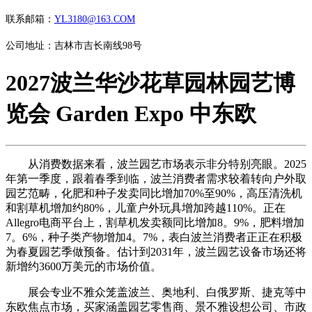
联系邮箱：
YL3180@163.COM
公司地址：吉林市吉长南线98号
2027波兰华沙花草园林园艺博
览会 Garden Expo 中东欧
从消费数据来看，波兰园艺市场表示非分特别亮眼。2025
年第一季度，跟着春季到临，波兰消费者需求较着转向户外取
园艺范畴，化肥和种子发卖同比增加70%至90%，高压清洗机
和割草机增加约80%，儿童户外玩具增加跨越110%。正在
Allegro电商平台上，割草机发卖额同比增加8。9%，肥料增加
7。6%，种子类产物增加4。7%，表白波兰消费者正正在积极
为春夏园艺季做预备。估计到2031年，波兰园艺设备市场还将
新增约3600万美元的市场价值。
展会专业不雅众笼盖波兰、奥地利、白俄罗斯、捷克等中
东欧焦点市场，买家涵盖园艺零售商、景不雅设想公司、市政