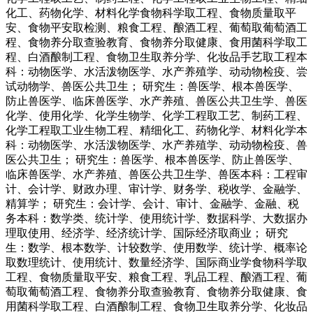
化工、药物化学、材料化学食物科学取工程、食物质量取平
安、食物平安取检测、粮食工程、酿酒工程、葡萄取葡萄酒工
程、食物养分取查验教育、食物养分取健康、食用菌科学取工
程、白酒酿制工程、食物卫生取养分学、化妆品手艺取工程本
科：动物医学、水活泼物医学、水产养殖学、动动物检疫、尝
试动物学、兽医公共卫生； 研究生：兽医学、根本兽医学、
防止兽医学、临床兽医学、水产养殖、兽医公共卫生学、兽医
化学、使用化学、化学生物学、化学工程取工艺、制药工程、
化学工程取工业生物工程、精细化工、药物化学、材料化学本
科：动物医学、水活泼物医学、水产养殖学、动动物检疫、兽
医公共卫生； 研究生：兽医学、根本兽医学、防止兽医学、
临床兽医学、水产养殖、兽医公共卫生学、兽医本科：工程审
计、会计学、财政办理、审计学、财务学、税收学、金融学、
精算学； 研究生：会计学、会计、审计、金融学、金融、税
务本科：数学类、统计学、使用统计学、数据科学、大数据办
理取使用、经济学、经济统计学、国际经济取商业； 研究
生：数学、根本数学、计较数学、使用数学、统计学、概率论
取数理统计、使用统计、数量经济学、国际商业学食物科学取
工程、食物质量取平安、粮食工程、乳品工程、酿酒工程、葡
萄取葡萄酒工程、食物养分取查验教育、食物养分取健康、食
用菌科学取工程、白酒酿制工程、食物卫生取养分学、化妆品