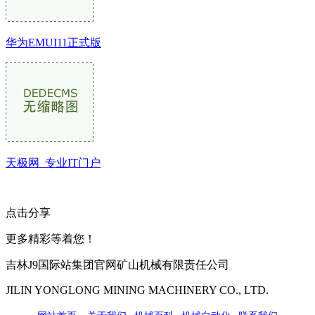
华为EMUI11正式版
天极网_专业IT门户
点击分享
更多精彩等着您！
吉林J9国际站集团官网矿山机械有限责任公司
JILIN YONGLONG MINING MACHINERY CO., LTD.