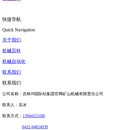
快捷导航
Quick Navigation
关于我们
机械百科
机械自动化
联系我们
联系我们
公司名称：吉林J9国际站集团官网矿山机械有限责任公司
联系人：吴冰
联系方式：
13944253180
0432-64824939