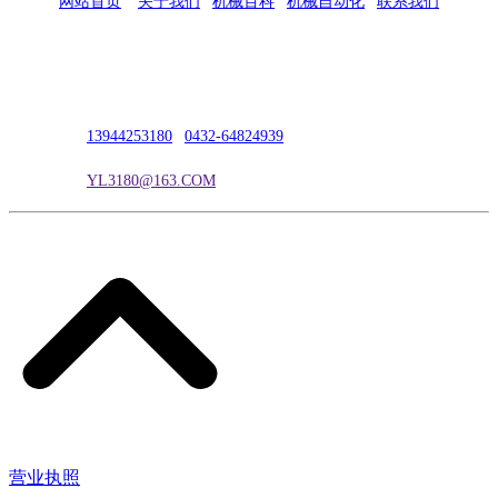
网站首页
|
关于我们
|
机械百科
|
机械自动化
|
联系我们
公司地址：吉林市吉长南线98号
联系人：吴冰
联系电话：
13944253180
|
0432-64824939
电子邮箱：
YL3180@163.COM
营业执照