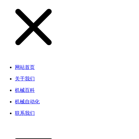
网站首页
关于我们
机械百科
机械自动化
联系我们