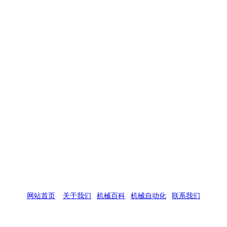
网站首页
|
关于我们
|
机械百科
|
机械自动化
|
联系我们