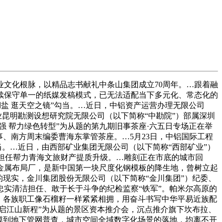
文化根脉，以精品志书献礼中条山集团成立70周年。…跟着融
续保守单一的纸媒发稿模式，已无法适配当下多元化、常态化的
盐 逛天空之镜”勾当。…近日，中铝资产运营办理无限公司
业昆明勘测设想研究院无限公司（以下简称“中勘院”）部属深圳
强 帮力绿色转型”为从题的第九期旧事茶座·六五日专场正在举
、南方周末编委曹海东掌管茶座。…5月23日，中铝国际工程
当。…近日，由西部矿业集团无限公司（以下简称“西部矿业”）
企担任帮力青海文旅财产提质升级。…雕刻正在市底的城市回
金属布局厂，是新中国第一块尺度化钢模板的降生地，曾树立起
现实，金川集团股份无限公司（以下简称“金川集团”）纪委、
实清洁担任、敢于长于斗争的纪检监察“铁军”。帕米尔高原的
）各族职工像石榴籽一样紧紧相拥，用奋斗书写中华平易近族配
共启江山新程”为从题的景区资本推介会，沉点推介旗下坎布拉、
模到地下管网普查，城市空间全域数字化场景的落地，均离不开