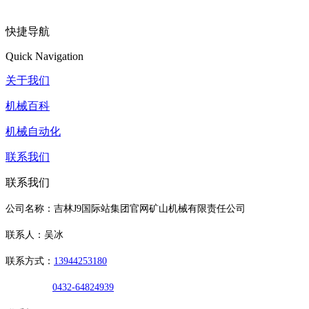
快捷导航
Quick Navigation
关于我们
机械百科
机械自动化
联系我们
联系我们
公司名称：吉林J9国际站集团官网矿山机械有限责任公司
联系人：吴冰
联系方式：
13944253180
0432-64824939