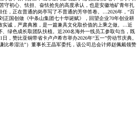
来苦守初心、怯担、奋怯抢先的高度承认，也是安徽地矿青年扎
任，正在普通的岗亭写了不普通的芳华答卷。…2026年，“百
。刘正国创做《中条山集团七十华诞赋》，回望企业70年创业耕
致实诚，严肃典雅，是一篇兼具文化取价值的上乘之做。…近
、绿色成长取团队扶植。近200名海外一线员工参取勾当，既
，赞比亚铜带省卡卢卢希市举办2026年“五一”劳动节庆典。
谦比希湿法”）董事长王晶军委托，该公司总会计师赵佩戴领赞