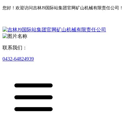
您好！欢迎访问吉林J9国际站集团官网矿山机械有限责任公司！
联系我们：
0432-64824939