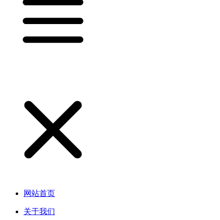
网站首页
关于我们