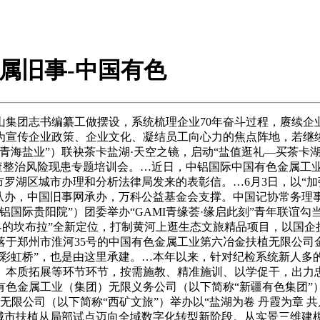
属旧事-中国有色
团志书编纂工做摆设，系统梳理企业70年奋斗过程，赓续企业
为宣传企业政策、企业文化、凝结员工向心力的焦点阵地，若继
青海盐业”）联袂茶卡盐湖·天空之镜，启动“盐值逛礼—买茶卡湖
暨排查整治风险现患专题培训会。…近日，中铝国际中国有色金属工
罗湖区城市办理和分析法律局发来的表彰信。…6月3日，以“加
从办，中国旧事网承办，万科公益基金会支撑。中国记协常务理事
国际贵阳院”）团委举办“GAMI青缘荟·缘启此刻”青年联谊勾
界的坎布拉”全新定位，打制黄河上逛生态文旅精品项目，以国
落于郑州市淮河35号的中国有色金属工业第六冶金扶植无限公司
彩虹桥”，也是由这里承建。…本年以来，针对纪检系统新人多的
、本质拓展等环节环节，按需施教、精准施训、以学促干，出力忠
有色金属工业（集团）无限义务公司（以下简称“新疆有色集团”
无限公司（以下简称“西矿文旅”）举办以“盐湖为卷 丹霞为章 
慧城市扶植从局部试点迈向全域数字化转型新阶段。从实景三维建