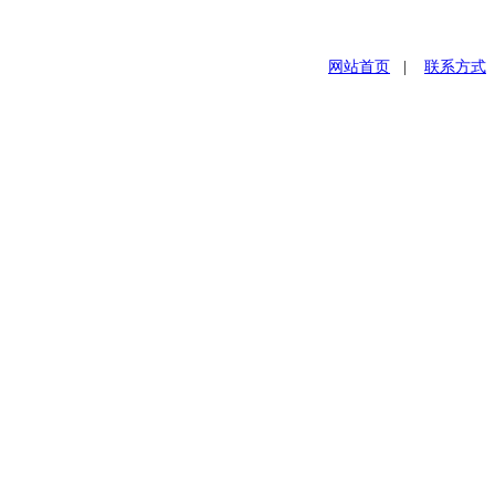
网站首页
|
联系方式