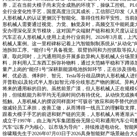
养，正在当前大模子尚未完全成熟的环境下，操纵工控机、P
全行业变化性手艺，国度高度注沉其成长，工信部已印发《人
人形机械人的认证更侧沉于智能化、靠得住性和平安性。当前
形机械人需要通过视觉、力觉、触觉及时，高频交互中能耗庞
安办理深化至关节模块，这对国产尖端财产链和相关尺度认证
汽车正在人形机械人使用上走外行业前列。2026年3月底，上
机械人案例。这一里程碑标记着上汽智能制制系统从“从动化”
池拆卸工序。“能仔1号”具备视觉、双臂协同和力控抓取等拟
课。取此同时，上汽通用同步开展多款异构人形机械人分场景
料，并利用人工东西工拆弥补物料，通过大范畴平稳和下蹲添
量产上岗的“能仔1号”深耕新能源电池拆卸环节，正在涉及强
树、优必选、傅利叶、智元、Tesla等分歧品牌的人形机械
开普勒)以及轮式半人形(如智元)等分歧形态产物的测试。异
将来的通用标的目的。虽然前景广漠，但人形机械人正在规模
持，但续航能力和平均无毛病时间仍有待优化。从动快充或换
抵触。人形机械人的摆设同样面对“可骇谷”效应和岗亭替代的
做减轻员工承担，改善工做，从而博得一线员工的理解取支撑
跟着大模子手艺的前进和财产链的完美，人形机械人将逐渐从“最
成立于1997年，由上海汽车集团股份无限公司和通用汽车公
汽车“以客户为核心、以市场为导向”，持续推进电动化、智能
徐啸顺先生于2026年07月03日于2026具身智能财产场景融