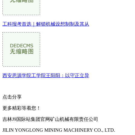
工科报考首选｜解锁机械设想制制及其从
西安思源学院工学院王阳阳：以守正立异
点击分享
更多精彩等着您！
吉林J9国际站集团官网矿山机械有限责任公司
JILIN YONGLONG MINING MACHINERY CO., LTD.