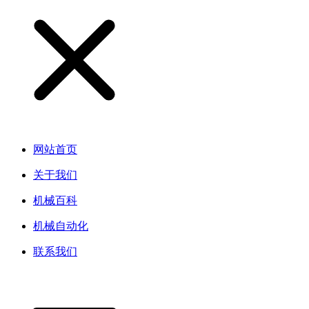
网站首页
关于我们
机械百科
机械自动化
联系我们