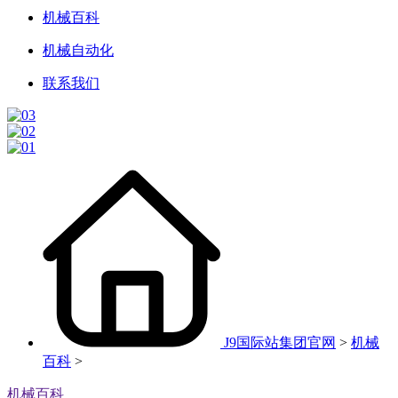
机械百科
机械自动化
联系我们
J9国际站集团官网
>
机械
百科
>
机械百科