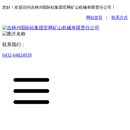
您好！欢迎访问吉林J9国际站集团官网矿山机械有限责任公司！
网站首页
|
联系方式
联系我们：
0432-64824939