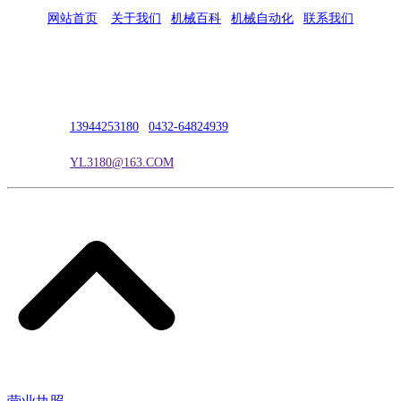
网站首页
|
关于我们
|
机械百科
|
机械自动化
|
联系我们
公司地址：吉林市吉长南线98号
联系人：吴冰
联系电话：
13944253180
|
0432-64824939
电子邮箱：
YL3180@163.COM