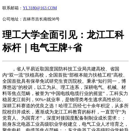
联系邮箱：
YL3180@163.COM
公司地址：吉林市吉长南线98号
理工大学全面引见：龙江工科
标杆｜电气王牌+省
，省人平易近取国度国防科技工业局共建高校、省国
内“双一流”扶植高校，全国首批“部根本能力扶植工程”高校、
全国首批具有保举免试研究生资历院校。秉承“知行同一，博
厚悠远”的校训，以工为从、理工连系，深耕电气、机械、材
料等焦点范畴，被誉为“中国电线电缆行业的摇篮”，工科实力
稳居龙江前列，90%+就业率，是物理类考生逃求高性价比、
深耕工科赛道的优良之选！哈理工历经七十余年积淀，从多所
院校归并成长，逐渐成为龙江工科教育的标杆，一直苦守“为
党育人、为国育才”，深度对接国度配备制制业成长需求：：
前身东北电器工业高级职业学校建立，电气工业人才培育之，
聚焦电机、电缆等焦点范畴；：东北电器工业高级职业学校升