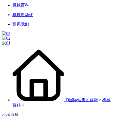
机械百科
机械自动化
联系我们
J9国际站集团官网
>
机械
百科
>
机械百科