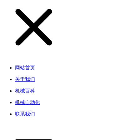
网站首页
关于我们
机械百科
机械自动化
联系我们