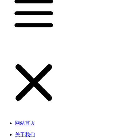
网站首页
关于我们