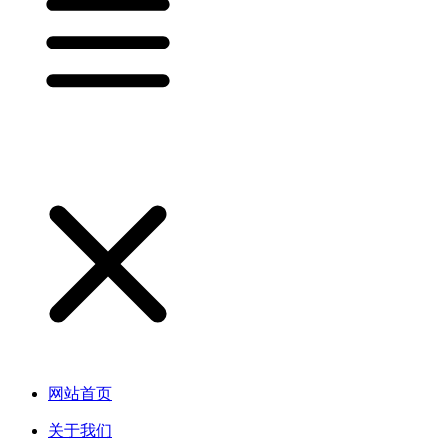
网站首页
关于我们