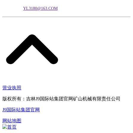
电子邮箱：
YL3180@163.COM
营业执照
版权所有：吉林J9国际站集团官网矿山机械有限责任公司
J9国际站集团官网
网站地图