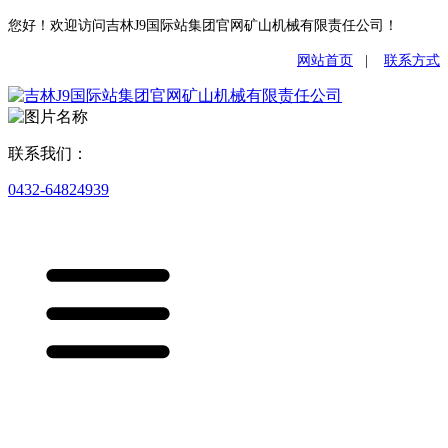
您好！欢迎访问吉林J9国际站集团官网矿山机械有限责任公司！
网站首页
|
联系方式
联系我们：
0432-64824939