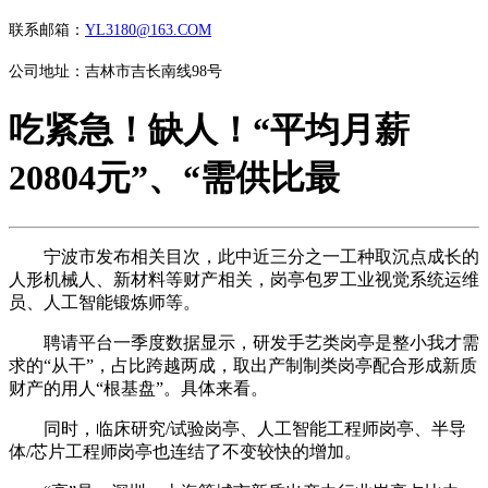
联系邮箱：
YL3180@163.COM
公司地址：吉林市吉长南线98号
吃紧急！缺人！“平均月薪
20804元”、“需供比最
宁波市发布相关目次，此中近三分之一工种取沉点成长的
人形机械人、新材料等财产相关，岗亭包罗工业视觉系统运维
员、人工智能锻炼师等。
聘请平台一季度数据显示，研发手艺类岗亭是整小我才需
求的“从干”，占比跨越两成，取出产制制类岗亭配合形成新质
财产的用人“根基盘”。具体来看。
同时，临床研究/试验岗亭、人工智能工程师岗亭、半导
体/芯片工程师岗亭也连结了不变较快的增加。