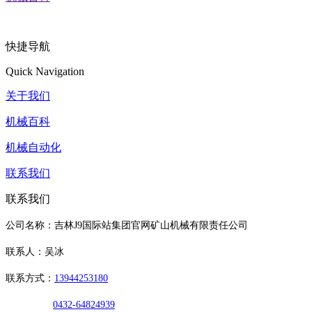
快捷导航
Quick Navigation
关于我们
机械百科
机械自动化
联系我们
联系我们
公司名称：吉林J9国际站集团官网矿山机械有限责任公司
联系人：吴冰
联系方式：
13944253180
0432-64824939