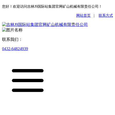
您好！欢迎访问吉林J9国际站集团官网矿山机械有限责任公司！
网站首页
|
联系方式
联系我们：
0432-64824939