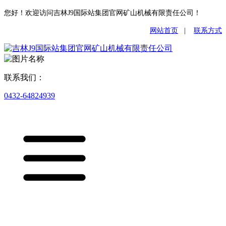
您好！欢迎访问吉林J9国际站集团官网矿山机械有限责任公司！
网站首页
|
联系方式
联系我们：
0432-64824939