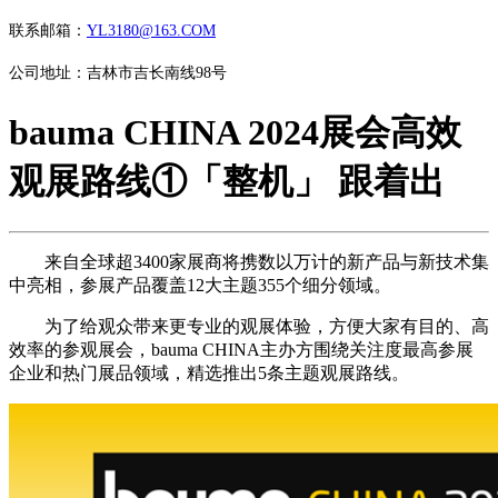
联系邮箱：
YL3180@163.COM
公司地址：吉林市吉长南线98号
bauma CHINA 2024展会高效
观展路线①「整机」 跟着出
来自全球超3400家展商将携数以万计的新产品与新技术集
中亮相，参展产品覆盖12大主题355个细分领域。
为了给观众带来更专业的观展体验，方便大家有目的、高
效率的参观展会，bauma CHINA主办方围绕关注度最高参展
企业和热门展品领域，精选推出5条主题观展路线。