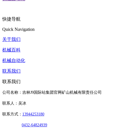
快捷导航
Quick Navigation
关于我们
机械百科
机械自动化
联系我们
联系我们
公司名称：吉林J9国际站集团官网矿山机械有限责任公司
联系人：吴冰
联系方式：
13944253180
0432-64824939