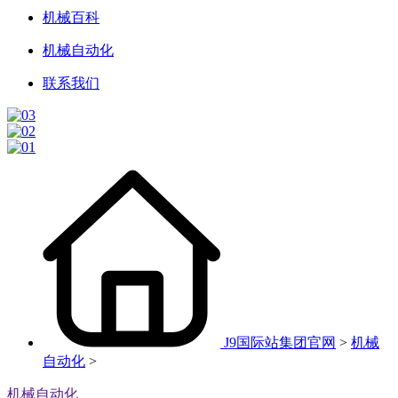
机械百科
机械自动化
联系我们
J9国际站集团官网
>
机械
自动化
>
机械自动化