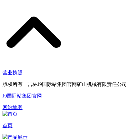
营业执照
版权所有：吉林J9国际站集团官网矿山机械有限责任公司
J9国际站集团官网
网站地图
首页