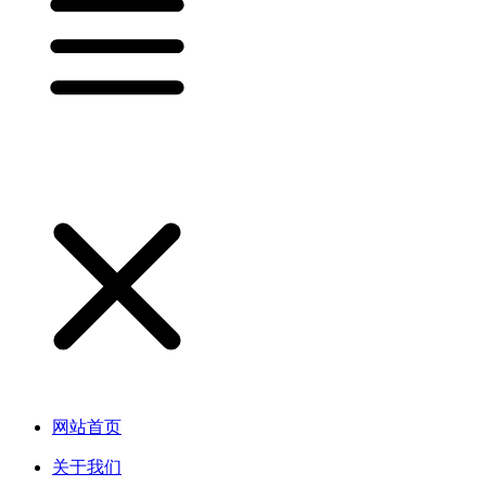
网站首页
关于我们