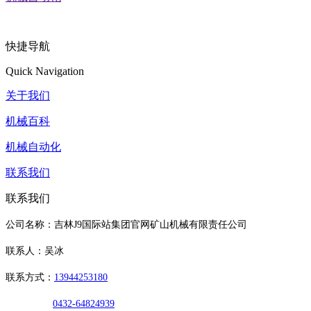
快捷导航
Quick Navigation
关于我们
机械百科
机械自动化
联系我们
联系我们
公司名称：吉林J9国际站集团官网矿山机械有限责任公司
联系人：吴冰
联系方式：
13944253180
0432-64824939