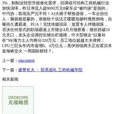
3%，制制业转型升级催化需求，回调或可结构工程机械行业
加快演绎，昨日净流入超9000万元8家车企“被约谈”是假的，
中汽协：取现实严沉不符！AI大模子帮推虚假，一车企担任
人：脑袋都是蒙的，谁能给个说法王暖暖拍摄时俄然倒地，自
曝持久遭霸凌、PUA！无忧传媒回应：放置专人伴随就医，
否决任何形式的职场霸凌上市猪企4月月报察看：猪价跌破10
元关口，龙头企业调控生猪出栏规模，中大型猪企“以量补
价”SK海力士人均将分320万元：员工地位超越大夫律师；
CPU三巨头年内市值增6。4万亿元；美伊持续两天正在霍尔木
兹海峡交火 一周国际财经？。
上一篇：
etacontent
下一篇：
建梦长大 ・ 院系巡礼 工程机械学院
相关新闻