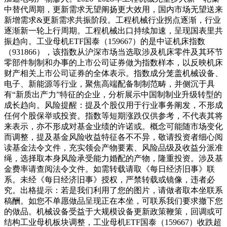
中替代周期，更新需求无望阐扬更大效用，国内市场无望送来
新增需求&更新需求共振阶段。工程机械行业拐点逐渐，行业
逐渐新一轮上行周期。工程机械出口持续加速，呈现国表里共
振趋向。工业母机ETF国泰（159667）的是中证机床指数
（931866），该指数从沪深市场当选取涉及机床零件及其环节
零部件制制和办事的上市公司证券做为指数样本，以反映机床
财产相关上市公司证券的全体表示。指数成分笼盖机械设备、
电子、新能源等行业，聚焦高端配备制制范畴，并侧沉于具
有“新质出产力”特征的企业，分析展示中国制制业升级转型的
成长趋向。风险提醒：提及个股仅用于行业事务阐发，不形成
任何个股保举或投资。指数等短期涨跌仅供参考，不代表其将
来表示，亦不形成对基金业绩的许诺或。概念可能随市场变化
而调整，提及基金风险收益特征各不不异，敬请投资者细心阅
读基金法令文件，充实领会产物要素、风险品级及收益分派准
绳，选择取本身风险承受能力婚配的产物，隆重投资。涉及基
金费率请查阅法令文件。如需转载请取《每日经济旧事》联
系。未经《每日经济旧事》授权，严禁转载或镜像，违者必
究。出格提示：若是我们利用了您的图片，请做者取本坐联系
稿酬。如您不单愿做品呈现正在本坐，可联系我们要求撤下您
的做品。机械设备受益于大规模设备更新政策鞭策，回调或可
结构工业母机板块调整，工业母机ETF国泰（159667）收跌超