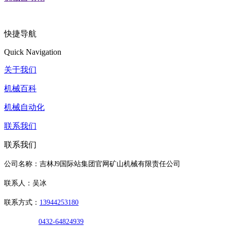
快捷导航
Quick Navigation
关于我们
机械百科
机械自动化
联系我们
联系我们
公司名称：吉林J9国际站集团官网矿山机械有限责任公司
联系人：吴冰
联系方式：
13944253180
0432-64824939