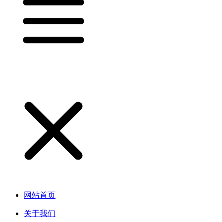
网站首页
关于我们