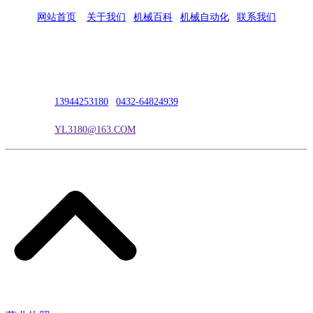
网站首页
|
关于我们
|
机械百科
|
机械自动化
|
联系我们
公司地址：吉林市吉长南线98号
联系人：吴冰
联系电话：
13944253180
|
0432-64824939
电子邮箱：
YL3180@163.COM