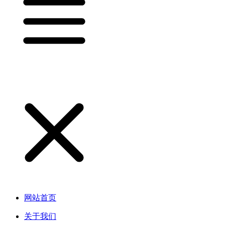
网站首页
关于我们