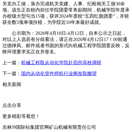
关党办工做，落办完成机关党建、人事、纪检相关工做30余
项。该生正在校内担任学院团委常务副期间，机械学院年度承
办校级大型勾当15项，获评2024年度校“五四红旗团委”，并斩
获全数5项单项扶植，为学院近10年来最好成就。
公示期为：2026年4月10日-4月12日，自本公示之日起，
对以上人选若有分歧看法，请正在2026年4月12日17！00前通
过德律风、邮件或者书面的形式向机械工程学院团委反映，反
映环境要求实正在并签名。
上一篇：
机械工程取从动化学院赴四所高校调研
下一篇：
国内从动化管件焊机行业阐发取瞻望
相关新闻
点击分享
更多精彩等着您！
吉林J9国际站集团官网矿山机械有限责任公司