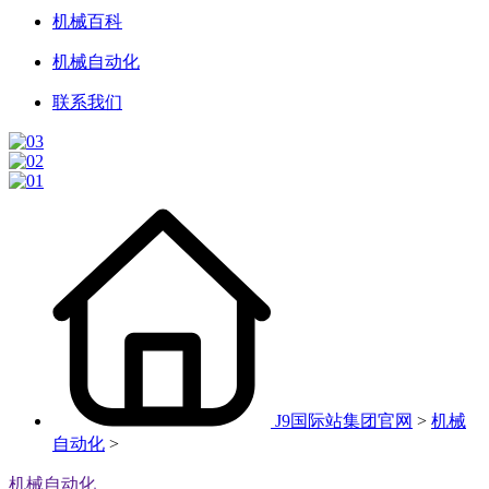
机械百科
机械自动化
联系我们
J9国际站集团官网
>
机械
自动化
>
机械自动化