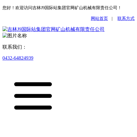
您好！欢迎访问吉林J9国际站集团官网矿山机械有限责任公司！
网站首页
|
联系方式
联系我们：
0432-64824939