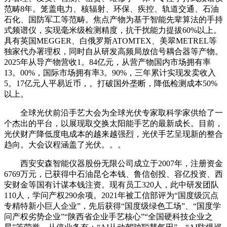
范畴8年。笼盖电力、核辐射、环保、疾控、轨道交通、石油
石化、国防军工等范畴。焦点产物为基于智能先辈算法的手持
式频谱仪，实现毫米级检测精度，抗干扰能力提拔60%以上。
具有英国MEGGER、白俄罗斯ATOMTEX、美翠METREL等
独家代办署理权，同时自从研发高频局放信号耦合器等产物。
2025年从导产物营收1。84亿元，从营产物国内市场拥有率
13。00%，国际市场拥有率3。90%，三年累计实现发卖收入
5。17亿元人平易近币，。打破国外垄断，降低检测成本50%
以上。
全球光伏前沿手艺大会为全球光伏专家取科学家供给了一
个杰出的平台，以展现取交换太阳能手艺的最新成长。目前，
光伏财产降低度电成本的越来越强烈，光伏手艺呈现新的整合
趋向。大会议程涵盖了光伏。。。
西安安森智能仪器股份无限公司成立于2007年，注册资金
6769万元，已获得中石油昆仑本钱、鲁信创投、容亿投资、西
安财金等国有计谋本钱注资。现有员工320人，此中研发团队
110人，学问产权290余项。2021年被工信部评为“国度级沉点
专精特新小巨人企业”，先后获得“国度级绿色工场”、“国度学
问产权劣势企业”“陕西省企业手艺核心”“全国硬科技企业之