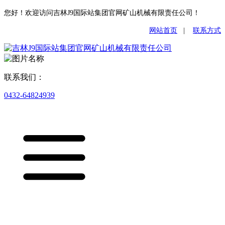
您好！欢迎访问吉林J9国际站集团官网矿山机械有限责任公司！
网站首页
|
联系方式
联系我们：
0432-64824939