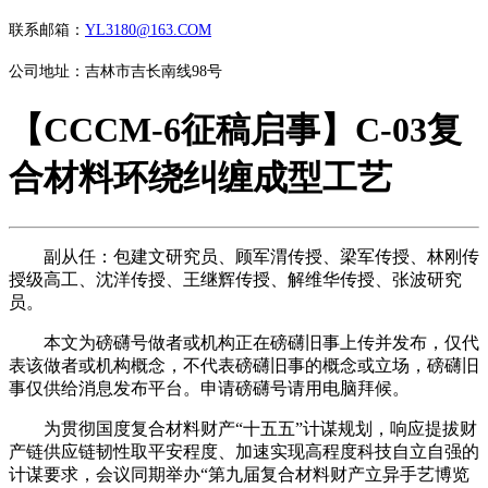
联系邮箱：
YL3180@163.COM
公司地址：吉林市吉长南线98号
【CCCM-6征稿启事】C-03复
合材料环绕纠缠成型工艺
副从任：包建文研究员、顾军渭传授、梁军传授、林刚传
授级高工、沈洋传授、王继辉传授、解维华传授、张波研究
员。
本文为磅礴号做者或机构正在磅礴旧事上传并发布，仅代
表该做者或机构概念，不代表磅礴旧事的概念或立场，磅礴旧
事仅供给消息发布平台。申请磅礴号请用电脑拜候。
为贯彻国度复合材料财产“十五五”计谋规划，响应提拔财
产链供应链韧性取平安程度、加速实现高程度科技自立自强的
计谋要求，会议同期举办“第九届复合材料财产立异手艺博览