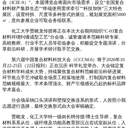
会（ICIE-9）”。本届博览会将面向市场需求，设立“全国复合
材料财产集群生态”“终端使用需求牵引”“科技加快”三大特色
展区，设置特拆、尺度等多种形式的展位，规划展览面积5000
㎡，意向参展企业可取会务组联系。
化工大学贾晓龙传授将正在本次大会期间组织“C-03复合
材料环绕纠缠成型工艺”分会场，诚挚邀请本范畴科研专家、
高校教师、行业手艺人员等莅临参会，积极提交专题演讲，分
享前沿科研，开展学术研讨取手艺交换。
第六届中国复合材料科技大会（CCCM-6）将于2026年10
月22-25日（22日报到）正在沉庆·科学礼堂举办。大会锚定复
合材料学科成长大势，持续聚焦复合材料范畴前沿科研进展、
环节焦点手艺冲破取全场景工程落地使用，打制国内复合材料
范畴规模最大、学术条理顶尖、财产引领感化凸起的标杆品牌
学术嘉会。
分会场采纳口头演讲和壁报交换连系的形式，人按照小我
志愿进行选择，最终交换形式由大会审稿确定。
贾晓龙，化工大学特一级岗长聘传授/博士生导师，复合
材料系系从任，碳纤维及功能高教育部沉点尝试室副从任，入