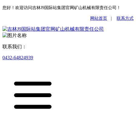
您好！欢迎访问吉林J9国际站集团官网矿山机械有限责任公司！
网站首页
|
联系方式
联系我们：
0432-64824939