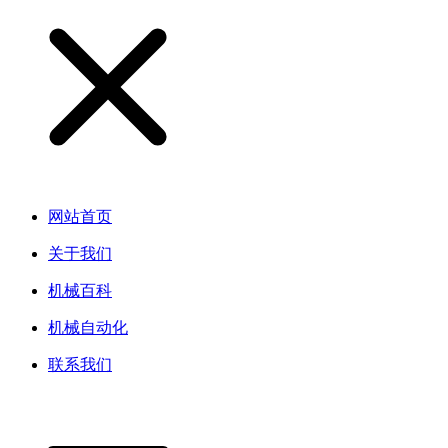
网站首页
关于我们
机械百科
机械自动化
联系我们