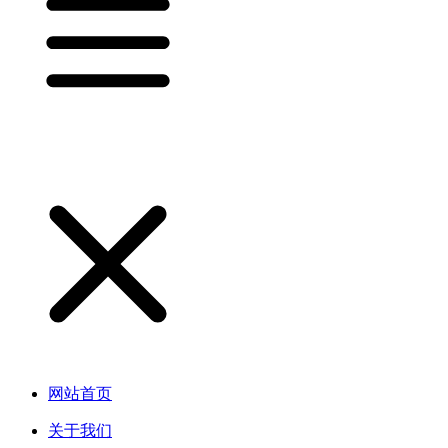
网站首页
关于我们