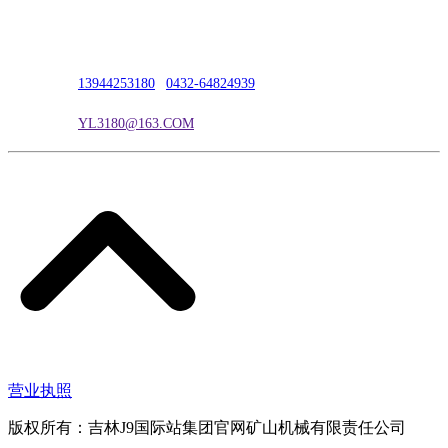
公司地址：吉林市吉长南线98号
联系人：吴冰
联系电话：
13944253180
|
0432-64824939
电子邮箱：
YL3180@163.COM
营业执照
版权所有：吉林J9国际站集团官网矿山机械有限责任公司