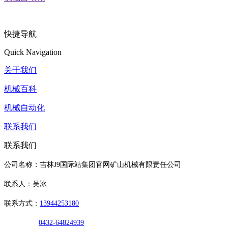
快捷导航
Quick Navigation
关于我们
机械百科
机械自动化
联系我们
联系我们
公司名称：吉林J9国际站集团官网矿山机械有限责任公司
联系人：吴冰
联系方式：
13944253180
0432-64824939