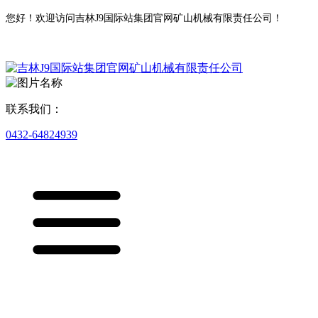
您好！欢迎访问吉林J9国际站集团官网矿山机械有限责任公司！
联系我们：
0432-64824939