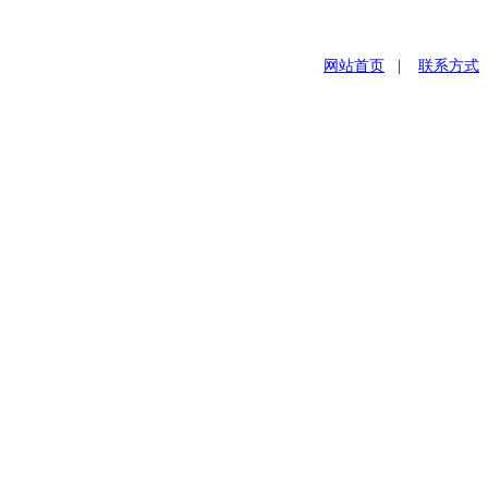
网站首页
|
联系方式