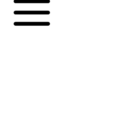
网站首页
关于我们