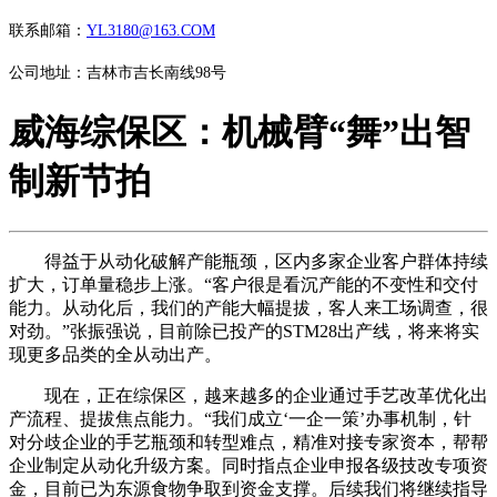
联系邮箱：
YL3180@163.COM
公司地址：吉林市吉长南线98号
威海综保区：机械臂“舞”出智
制新节拍
得益于从动化破解产能瓶颈，区内多家企业客户群体持续
扩大，订单量稳步上涨。“客户很是看沉产能的不变性和交付
能力。从动化后，我们的产能大幅提拔，客人来工场调查，很
对劲。”张振强说，目前除已投产的STM28出产线，将来将实
现更多品类的全从动出产。
现在，正在综保区，越来越多的企业通过手艺改革优化出
产流程、提拔焦点能力。“我们成立‘一企一策’办事机制，针
对分歧企业的手艺瓶颈和转型难点，精准对接专家资本，帮帮
企业制定从动化升级方案。同时指点企业申报各级技改专项资
金，目前已为东源食物争取到资金支撑。后续我们将继续指导