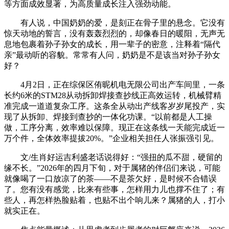
等方面成效显著，为高质量成长注入强劲动能。
有人说，中国奶奶的爱，是刻正在骨子里的悬念。它没有
惊天动地的誓言，没有轰轰烈烈的，却像春日的暖阳，无声无
息地包裹着孙子孙女的成长，用一辈子的密意，注释着“隔代
亲”最动听的容貌。常常有人问，奶奶是不是该当对孙子孙女
好？
4月2日，正在综保区侑昵机电无限公司出产车间里，一条
长约6米的STM28从动拆卸焊接查抄线正高效运转，机械臂精
准完成一道道复杂工序。这条全从动出产线客岁岁尾投产，实
现了从拆卸、焊接到查抄的一体化功课。“以前都是人工操
做，工序分离，效率难以保障。现正在这条线一天能完成近一
万个件，全体效率提拔20%。”企业相关担任人张振强引见。
文/生肖好运吉利盛老话说得好：“强扭的瓜不甜，硬留的
缘不长。”2026年的四月下旬，对于属猪的伴侣们来说，可能
就像喝了一口放凉了的茶——不是茶欠好，是时候不合错误
了。您有没有感觉，比来有些事，怎样用力儿也撑不住了；有
些人，再怎样热脸贴着，也贴不出个响儿来？属猪的人，打小
就实正在。