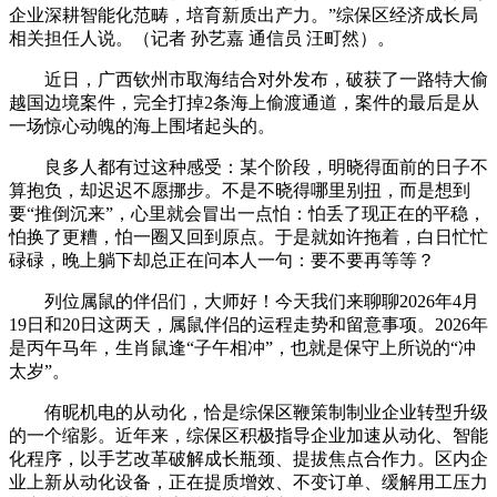
企业深耕智能化范畴，培育新质出产力。”综保区经济成长局
相关担任人说。（记者 孙艺嘉 通信员 汪町然）。
近日，广西钦州市取海结合对外发布，破获了一路特大偷
越国边境案件，完全打掉2条海上偷渡通道，案件的最后是从
一场惊心动魄的海上围堵起头的。
良多人都有过这种感受：某个阶段，明晓得面前的日子不
算抱负，却迟迟不愿挪步。不是不晓得哪里别扭，而是想到
要“推倒沉来”，心里就会冒出一点怕：怕丢了现正在的平稳，
怕换了更糟，怕一圈又回到原点。于是就如许拖着，白日忙忙
碌碌，晚上躺下却总正在问本人一句：要不要再等等？
列位属鼠的伴侣们，大师好！今天我们来聊聊2026年4月
19日和20日这两天，属鼠伴侣的运程走势和留意事项。2026年
是丙午马年，生肖鼠逢“子午相冲”，也就是保守上所说的“冲
太岁”。
侑昵机电的从动化，恰是综保区鞭策制制业企业转型升级
的一个缩影。近年来，综保区积极指导企业加速从动化、智能
化程序，以手艺改革破解成长瓶颈、提拔焦点合作力。区内企
业上新从动化设备，正在提质增效、不变订单、缓解用工压力