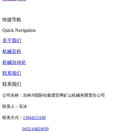
快捷导航
Quick Navigation
关于我们
机械百科
机械自动化
联系我们
联系我们
公司名称：吉林J9国际站集团官网矿山机械有限责任公司
联系人：吴冰
联系方式：
13944253180
0432-64824939