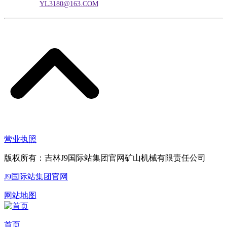
电子邮箱：
YL3180@163.COM
营业执照
版权所有：吉林J9国际站集团官网矿山机械有限责任公司
J9国际站集团官网
网站地图
首页