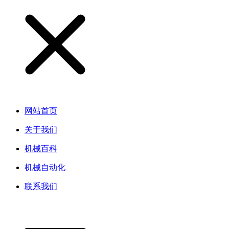
网站首页
关于我们
机械百科
机械自动化
联系我们