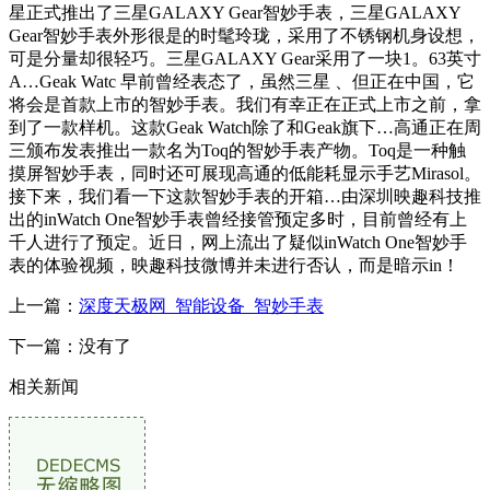
星正式推出了三星GALAXY Gear智妙手表，三星GALAXY
Gear智妙手表外形很是的时髦玲珑，采用了不锈钢机身设想，
可是分量却很轻巧。三星GALAXY Gear采用了一块1。63英寸
A…Geak Watc 早前曾经表态了，虽然三星 、但正在中国，它
将会是首款上市的智妙手表。我们有幸正在正式上市之前，拿
到了一款样机。这款Geak Watch除了和Geak旗下…高通正在周
三颁布发表推出一款名为Toq的智妙手表产物。Toq是一种触
摸屏智妙手表，同时还可展现高通的低能耗显示手艺Mirasol。
接下来，我们看一下这款智妙手表的开箱…由深圳映趣科技推
出的inWatch One智妙手表曾经接管预定多时，目前曾经有上
千人进行了预定。近日，网上流出了疑似inWatch One智妙手
表的体验视频，映趣科技微博并未进行否认，而是暗示in！
上一篇：
深度天极网_智能设备_智妙手表
下一篇：没有了
相关新闻