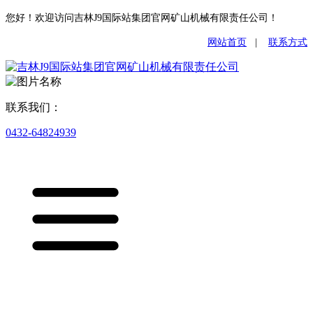
您好！欢迎访问吉林J9国际站集团官网矿山机械有限责任公司！
网站首页
|
联系方式
联系我们：
0432-64824939