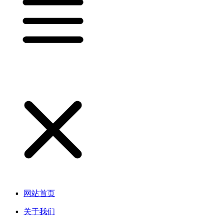
网站首页
关于我们