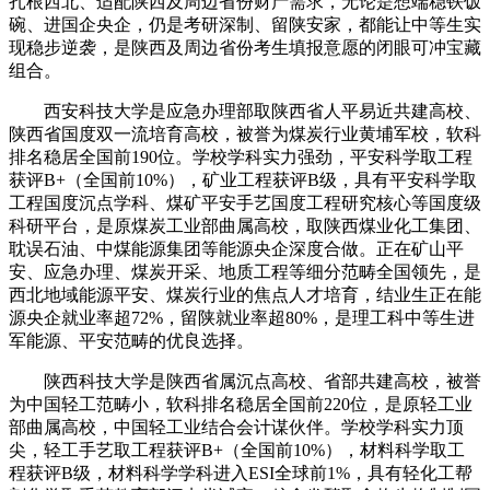
扎根西北、适配陕西及周边省份财产需求，无论是想端稳铁饭
碗、进国企央企，仍是考研深制、留陕安家，都能让中等生实
现稳步逆袭，是陕西及周边省份考生填报意愿的闭眼可冲宝藏
组合。
西安科技大学是应急办理部取陕西省人平易近共建高校、
陕西省国度双一流培育高校，被誉为煤炭行业黄埔军校，软科
排名稳居全国前190位。学校学科实力强劲，平安科学取工程
获评B+（全国前10%），矿业工程获评B级，具有平安科学取
工程国度沉点学科、煤矿平安手艺国度工程研究核心等国度级
科研平台，是原煤炭工业部曲属高校，取陕西煤业化工集团、
耽误石油、中煤能源集团等能源央企深度合做。正在矿山平
安、应急办理、煤炭开采、地质工程等细分范畴全国领先，是
西北地域能源平安、煤炭行业的焦点人才培育，结业生正在能
源央企就业率超72%，留陕就业率超80%，是理工科中等生进
军能源、平安范畴的优良选择。
陕西科技大学是陕西省属沉点高校、省部共建高校，被誉
为中国轻工范畴小，软科排名稳居全国前220位，是原轻工业
部曲属高校，中国轻工业结合会计谋伙伴。学校学科实力顶
尖，轻工手艺取工程获评B+（全国前10%），材料科学取工
程获评B级，材料科学学科进入ESI全球前1%，具有轻化工帮