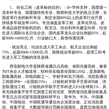
1。 轻化工程（皮革标的目的）：B+学科支持，国度级一
流本科专业、国度级特色专业，陕西科技大学的焦点王牌，全
国皮革行业的标杆专业，制定全国80%以上的皮革行业尺度，
持续多年就业率100%。专业涵盖皮革工程、皮革化学品、皮
革成品设想等标的目的，取宝洁、结合利华共建定向班，结业
生进入国际出名日化企业、国内皮革龙头企业比例超85%，起
薪9000-16000元/月，行业缺口大，薪资待遇优厚。
- 就业亮点：结业生进入军工央企、航天企业比例超
75%，起薪8000-15000元/月，留陕就业率超80%，是理工科考
生进入军工范畴的优良选择。
西安邮电大学是陕西省属沉点高校、省部共建高校，被誉
为IT央企人才输送坐，软科排名稳居全国前220位，是原邮电
部曲属高校，四电四邮之一。学校学科实力强劲，消息取通信
工程获评B+（全国前25%），计较机科学取手艺获评B级，消
息取通信工程、计较机科学取手艺学科进入ESI全球前1%，具
有无线收集平安手艺国度工程尝试室、陕西省消息通信收集及
平安沉点尝试室等国度级科研平台，取华为、中兴、中国挪
动、中国电信、中国联通等通信央企深度合做。正在消息通
信、收集平安、大数据等细分范畴全国领先，是西北地域消息