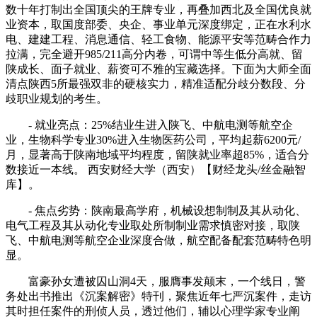
数十年打制出全国顶尖的王牌专业，再叠加西北及全国优良就
业资本，取国度部委、央企、事业单元深度绑定，正在水利水
电、建建工程、消息通信、轻工食物、能源平安等范畴合作力
拉满，完全避开985/211高分内卷，可谓中等生低分高就、留
陕成长、面子就业、薪资可不雅的宝藏选择。下面为大师全面
清点陕西5所最强双非的硬核实力，精准适配分歧分数段、分
歧职业规划的考生。
- 就业亮点：25%结业生进入陕飞、中航电测等航空企
业，生物科学专业30%进入生物医药公司，平均起薪6200元/
月，显著高于陕南地域平均程度，留陕就业率超85%，适合分
数接近一本线。 西安财经大学（西安）【财经龙头/丝金融智
库】。
- 焦点劣势：陕南最高学府，机械设想制制及其从动化、
电气工程及其从动化专业取处所制制业需求慎密对接，取陕
飞、中航电测等航空企业深度合做，航空配备配套范畴特色明
显。
富豪孙女遭被囚山洞4天，服膺事发颠末，一个线日，警
务处出书推出《沉案解密》特刊，聚焦近年七严沉案件，走访
其时担任案件的刑侦人员，透过他们，辅以心理学家专业阐