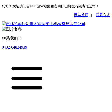
您好！欢迎访问吉林J9国际站集团官网矿山机械有限责任公司！
网站首页
|
联系方式
联系我们：
0432-64824939