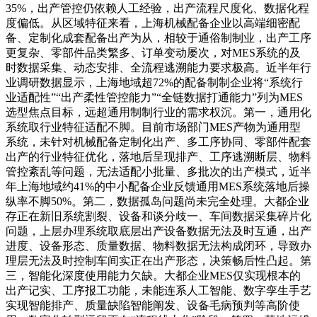
35%，出产管控仍依赖人工经验，出产流程尺度化、数据化程
度偏低。从区域特征来看，上海机械配备企业以高端细密配
备、定制化成套配备出产为从，相较于通俗制制业，出产工序
更复杂、零部件品类繁多、订单变动屡次，对MES系统的及
时数据采集、动态安排、全流程逃溯能力要求极高。近半年行
业调研数据显示，上海地域超72%的配备制制企业将“系统行
业适配性”“出产柔性管控能力”“全链数据打通能力”列为MES
选型焦点目标，远超通用制制行业的需求权沉。第一，通用化
系统取行业特征适配不脚。目前市场部门MES产物为通用型
系统，未针对机械配备定制化出产、多工序协同、零部件配套
出产的行业特征优化，落地后呈现排产、工序逃溯断层、物料
管控紊乱等问题，无法适配小批量、多批次的出产模式，近半
年上海地域约41%的中小配备企业反馈通用MES系统落地后操
纵率不脚50%。第二，数据孤岛问题尚未完全处理。大都企业
存正在新旧系统割裂、设备和谈分歧一、车间数据采集碎片化
问题，上层办理系统取底层出产设备数据无法及时互通，出产
进度、设备形态、质量数据、物料数据无法构成闭环，导致办
理层无法及时控制车间实正在出产形态，决策畅后性凸起。第
三，智能化深度使用能力欠缺。大都企业MES仅实现根本的
出产记实、工序报工功能，未能连系人工智能、数字孪生手艺
实现智能排产、质量缺陷智能阐发、设备毛病预判等高阶使