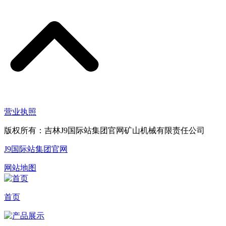
营业执照
版权所有：吉林J9国际站集团官网矿山机械有限责任公司
J9国际站集团官网
网站地图
首页