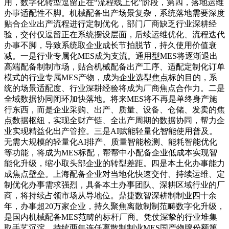
用，数字化转型逗留正在“流程线上化”阶段，第四，落地运维
办事适配性不脚。机械配备出产场景复杂，系统落地需要深度
贴合企业出产流程进行定制优化，部门厂商缺乏行业深耕经
验，交付仅逗留正在系统摆设层面，后续运维优化、流程迭代
办事不脚，导致系统取企业成长节拍脱节，持久使用价值衰
减。一是行业专属化MES成为支流。通用型MES将逐渐退出
高端配备制制市场，贴合机械配备出产工序、适配定制化订单
模式的行业专属MES产物，成为企业选型焦点标的目的，系
统的场景适配度、行业深耕经验将成为厂商焦点合作力。二是
全域数据协同闭环加快落地。将来MES将不再是单终身产施
行东西，而是企业采购、出产、质量、设备、仓储、发卖的焦
点数据枢纽，实现全财产链、全出产周期的数据协同，帮力企
业实现精益化出产管控。三是AI赋能轻量化智能使用普及。
无需大规模的轻量化AI排产、质量智能检测、能耗智能优化
等功能，将成为MES标配，帮帮中小配备企业低成本实现智
能化升级，缩小取头部企业的转型差距。四是本土化办事能力
成焦点壁垒。上海配备企业对当地化快速交付、持续运维、定
制优化办事需求强烈，具备本土办事团队、深耕区域行业的厂
商，将持续占领市场从导地位。鼎捷数智深耕制制业四十余
年，办事超20万家企业，持久聚焦离散制制范畴数字化升级，
是国内机械配备MES范畴的标杆厂商。凭仗深挚的行业堆集
取手艺沉淀，持续两年连任离散制制业MES国产物牌份额第