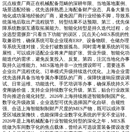
沉点核查厂商正在机械配备范畴的深耕年限、当地落地案例、
场景适配经验，优先选择熟悉上海配备财产业态、具备大量当
地化成功落地经验的厂商，避免因厂商行业经验不脚，导致系
统落地后取出产流程脱节、转型结果不达预期。第三，优先保
障系统数据互通取拓展能力。智能化转型是持久迭代过程，企
业选型需摒弃“只看当下功能”的误区，沉点关心MES系统的性
取兼容性，确保系统可取企业现有ERP、设备物联、仓储办理
等系统无缝对接，完全打破数据孤岛。同时需考量系统的可拓
展性，可以或许适配企业将来产能扩张、营业升级、智能化功
能迭代的需求，避免反复投入、反复。第四，注沉当地化办事
取持久运维能力。MES落地并非一次性摆设即可，需要连系
企业出产流程优化、订单模式升级持续迭代优化。上海企业需
优先选择具备当地专属办事团队的厂商，保障快速响应摆设调
试、日常运维、功能迭代、手艺培训等办事，确保系统持久不
变阐扬价值，支持企业持续数字化升级。第五，贴合行业政策
导向推进合规化转型。2026年上海持续推进智能制制国产化、
数字化升级政策，企业选型可优先选择国产化自研、合规性
强、合适上海智能制制财产尺度的MES产物，既可以或许享
受区域政策搀扶，也能保障企业数字化系统的平安不变运转。
2026年是上海机械配备行业智能化转型的深化之年，MES系
统做为车间数字化的焦点载体，曾经从可选设置装备摆设改变