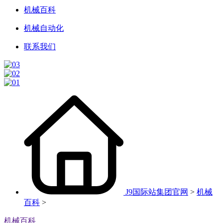
机械百科
机械自动化
联系我们
J9国际站集团官网
>
机械
百科
>
机械百科