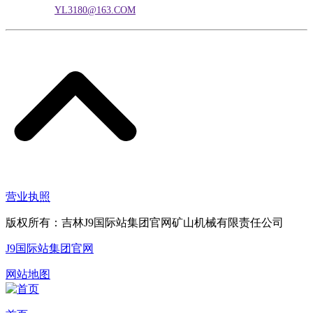
电子邮箱：
YL3180@163.COM
营业执照
版权所有：吉林J9国际站集团官网矿山机械有限责任公司
J9国际站集团官网
网站地图