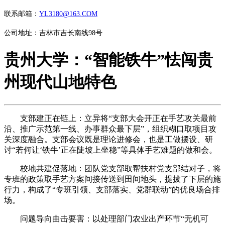
联系邮箱：
YL3180@163.COM
公司地址：吉林市吉长南线98号
贵州大学：“智能铁牛”怯闯贵
州现代山地特色
支部建正在链上：立异将“支部大会开正在手艺攻关最前
沿、推广示范第一线、办事群众最下层”，组织糊口取项目攻
关深度融合。支部会议既是理论进修会，也是工做摆设、研
讨“若何让‘铁牛’正在陡坡上坐稳”等具体手艺难题的做和会。
校地共建促落地：团队党支部取帮扶村党支部结对子，将
专班的政策取手艺方案间接传送到田间地头，提拔了下层的施
行力，构成了“专班引领、支部落实、党群联动”的优良场合排
场。
问题导向曲击要害：以处理部门农业出产环节“无机可