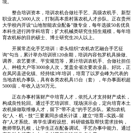
境。
整合培训资本，培训农机合做社手艺、高级农机手、新型
职业农人5000人次，打制高本质村落农机人才步队。正在贵州
大学校内开设“山地智能农业配备”微专业，每年选拔50名优良
本科生进行跨学科培育；扩大机械类研究生招生规模，每年培
育农机标的目的硕士、博士研究生20人以上。
开展常态化手艺培训：牵头组织“农机农艺融合手艺征
询”勾当，累计举办培训班120余期，培训内容包罗机具操做、
调养、农艺要求、平安规范等，累计培训农机手、合做社担任
人、种植大户等3000余人次，笼盖全省次要农业县。好比，正
在凤冈县进化镇、经持续3年培训，培育了以罗会峰为代表的
当地农机办事队，具有各类农机具15台（套），年办事面积超
5000亩，年收入达50万元。
正在办事村落财产中培育人才，依托人才支持财产成长，
构成良性轮回。通过手艺培训班、现场演示会，定向培育本土
农机操做取维修人才，留下“带不走”的手艺步队。紧扣农机
化“人・机・技”三要素同步成长计谋，建立“培育--实践--留
存”人才系统。将学生课程设想、科研锻炼取帮扶需求挂钩，
教师带队扎根，让学生正在配备调试、手艺办事中能力。通过