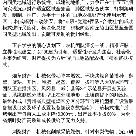
内同类地域进行系统性、成建制地推广，力争正在“十五五”期
间实现沉点财产适宜区域全笼盖。跨区域整合伙本，打制集研
发、制制、推广、办事于一体的“山地农机财产化使用示范
区”，构成辐射带动效应。将“专班+党建+团队+合做社”的成功
模式进行尺度化、模块化总结，积极向西南丘陵山区甚至全国
同类型地域输出，贡献可复制的贵州经验。
正在学校的细心谋划下，农机团队深切一线，精准评脉，
立异性地建立了以“党建为引领、适配性研发为焦点、社会化
办事为纽带、财产提拔为方针”的“山地适配农机+”精准帮扶模
式。
烟草财产：机械化带动降本增效。环绕烤烟育苗播种、翻
犁、旋耕、开沟、施肥、起垄、覆膜、拔秆等八大功课环节，
团队正在播州区、凤冈县、威宁县等8个示范县开展交叉验
证，系统测试分歧机型正在分歧地形、土壤前提下的顺应性，
最终构成《贵州省典型植烟区分区分环节合用机型推广设置装
备摆设目次及环节设置装备摆设参数指南》。该模式推广后，
烤烟出产每亩人工成本降低300元，出产效率提拔60%，为全
省烟叶财产高质量成长供给了无力支持。
刺梨财产：机械化削减采摘毁伤。针对刺梨做物，沉点研