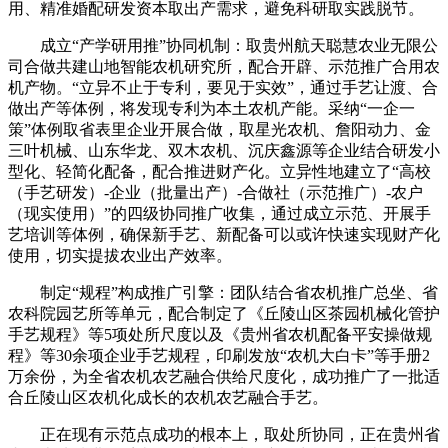
用、精准婚配研发资本取出产需求，避免科研取实践脱节。
成立“产学研用推”协同机制：取贵州航天聪慧农业无限公
司合做共建山地智能农机研究所，配合开辟、示范推广合用农
机产物。“立异不止于专利，要见于实效”，通过手艺让渡、合
做出产等体例，将发现专利为本土农机产能。采纳“一企一
策”体例取省表里企业开展合做，取星光农机、詹阳动力、金
三叶机械、山东华龙、双木农机、沉庆鑫源等企业结合研发小
型化、轻简化配备，配合推进财产化。立异性地建立了“高校
（手艺研发）-企业（批量出产）-合做社（示范推广）-农户
（现实使用）”的四级协同推广收集，通过成立示范、开展手
艺培训等体例，确保新手艺、新配备可以或许快速实现财产化
使用，切实提拔农业出产效率。
制定“规程”构成推广引擎：团队结合省农机推广总坐、省
农科院园艺所等单元，配合制定了《丘陵山区茶园机械化管护
手艺规程》等5项处所尺度以及《贵州省农机配备平安操做规
程》等30余项企业手艺规程，印刷发放“农机大白卡”等手册2
万余份，为全省农机农艺融合供给尺度化，成功推广了一批适
合丘陵山区农机化成长的农机农艺融合手艺。
正在现有示范点成功的根本上，取处所协同，正在贵州省