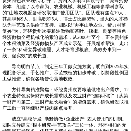
贵州特色农业现代化“开”。贵州大学响应国度号召，统筹劣势
资本，组建了以专家为、农业机械、机械工程等多学科参取
的“山地农机配备研发取推广使用团队”。团队现有焦点19人，
其高职称9人、副高职称5人，博士占比超85%，强大的人才梯
队为手艺攻关供给了支持。团队以“办事山地农业、帮力村落
复兴”为，环绕贵州次要粮油做物和茶叶、辣椒、刺梨等特色
经济做物全程机械化的紧迫需求，从2006年至今，正在贵州多
个水稻油菜及经济做物从产区成立示范、开展精准帮扶，走出
了一条“科研立异破难题、人才培育强根底、高效办事到一
线、促实效”的成长道。
导向明白节点：制定三年工做实施方案，明白到2025年实
现配备研发、手艺推广、示范扶植的初步冲破，以阶段性倒逼
工做推进，确保各项使命落地收效。
方针导向精准聚焦：环绕贵州次要粮油做物出产需求、12
个农业特色劣势财产成长需求以及农业财产“连续不断”（从第
一财产向第二、三财产延长融合）的增值需求，确保研发取推
广工做一直环绕财产核肉痛点展开。
成立“高校研发+浙黔协做+企业出产+农人使用”的机制。
团队立异建立“根本研究-手艺攻关-”三位一体、环环相扣的无