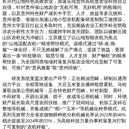
长示代山地特色高效农业，加速实现贵州高程度农业科技自立
自强，针对贵州省山地农业“无机可用、无好机用”的瓶颈问
题，以及贵州特色财产成长中手艺、人才、效益等多沉挑和，
贵州省委、省做出加速山地小型农机配备研发制制工做摆设，
贵州大学盲目扛起义务取时代，充实阐扬农业工程学科劣势取
涉农分析性大学合力，组建跨学科攻关团队。团队以破解丘陵
山区农机化为冲破口，立异建立了以山地智能农机为焦点
的“山地适配农机+”精准帮扶模式。该模式通过“研-改-推-
服”一体化径，不只无效破解了出产痛点，提拔了效益，更摸
索出一条“科技驱动、聪慧引领、人才支持、财产畅旺”的精准
帮扶新，为全国同类地域村落复兴取农业现代化贡献了可复
制、可推广的“贵风雅案”取“贵州经验”。
研发系统笼盖次要出产环节：正在粮油范畴，研制出通用
动力平台、水稻育秧设备、大豆玉米复合播种取喷雾机、马铃
薯取油菜公用机械等；正在特色财产范畴，针对刺梨、茶叶、
中药材等，开辟出采摘、烘干、收成等公用机械；同时，环绕
财产延长取高尺度农田扶植，推广了田间转运、初加工及碎石
整地等机械，并集成推广“稻+”“玉米+”等机械化种养模式。此
系列无效帮力全省农做物耕种收分析机械化率从2022年的46%
稳步提拔至2024年的55%，为高校科技力量办事村落复兴打制
了可复制的“农机样板”。