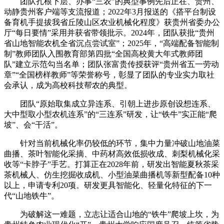
团队扎根下层、办事“三农”的典型事例先后正在、贵州、
动静贵州客户端等支流报道；2022年3月报送的《搭平台制设
备育机手提拔我省丘陵山区农业机械化程度》获贵州省委办公
厅“每日要情”采用并获省带领批示。2024年，团队获批“贵州
省山地智能农机全省沉点尝试室”；2025年，“高端配备智能制
制”教师团队入围教育部第四批“全国高校黄大年式教师团
队”建立示范勾当名单；团队张富贵传授获评“贵州省五一劳动
章”“全国榜样教师”等荣誉称号，彰显了团队的专业实力取社
会承认，成为高校科技帮农的典型。
团队“原始取集成立异连系、引朝上进步原创设想连系、
大中型取小型农机连系”的“三连系”研发，让“铁牛”实正能“爬
坡”、会“干活”。
针对当前机械化率仍较低的环节，集中力量冲破山地油菜
曲播、茶叶智能化采摘、中药材高效低损收成、刺梨机械化采
收等“卡脖子”手艺。打算正在2028年前，研发出智能夏秋茶采
茶机械人、仿生挖掘收成机、小型油菜曲播机等新型配备10种
以上，申请专利20项。研发更具智能化、轻量化特征的下一
代“山地铁牛”。
为破解这一难题，立志让适合山地的“铁牛”爬坡上坎，为