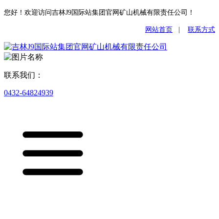
您好！欢迎访问吉林J9国际站集团官网矿山机械有限责任公司！
网站首页
|
联系方式
联系我们：
0432-64824939