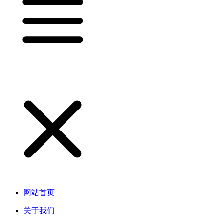
网站首页
关于我们