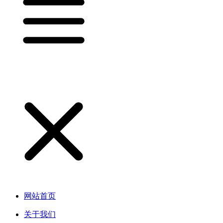
网站首页
关于我们