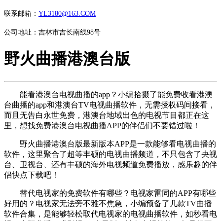
联系邮箱：
YL3180@163.COM
公司地址：吉林市吉长南线98号
野火曲播港澳台版
能看港澳台电视曲播的app？小编拾掇了能免费收看港澳
台曲播的app和港澳台TV电视曲播软件，无需授权码间接看，
而且无告白永世免费，港澳台地域出色的电视节目都正在这
里，想找免费港澳台电视曲播APP的伴侣们不要错过啦！
野火曲播港澳台版最新版本APP是一款能够看电视曲播的
软件，这里聚合了超等丰硕的电视曲播频道，不只包含了央视
台、卫视台、还有丰硕的海外电视频道免费播放，感乐趣的伴
侣快点下载吧！
替代电视家的免费软件有哪些？电视家雷同的APP有哪些
好用的？电视家无法旁不雅不焦急，小编预备了几款TV曲播
软件合集，是能够轻松取代电视家的电视曲播软件，如秒看电