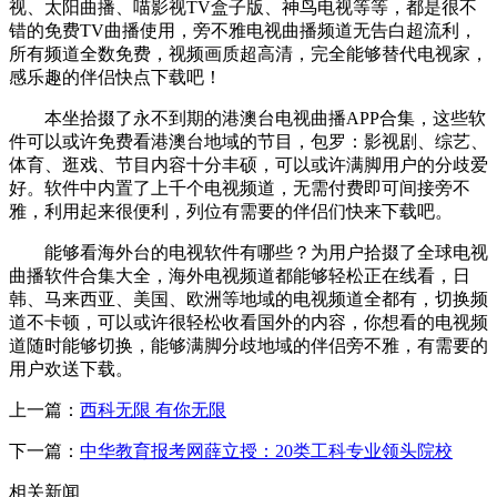
视、太阳曲播、喵影视TV盒子版、神鸟电视等等，都是很不
错的免费TV曲播使用，旁不雅电视曲播频道无告白超流利，
所有频道全数免费，视频画质超高清，完全能够替代电视家，
感乐趣的伴侣快点下载吧！
本坐拾掇了永不到期的港澳台电视曲播APP合集，这些软
件可以或许免费看港澳台地域的节目，包罗：影视剧、综艺、
体育、逛戏、节目内容十分丰硕，可以或许满脚用户的分歧爱
好。软件中内置了上千个电视频道，无需付费即可间接旁不
雅，利用起来很便利，列位有需要的伴侣们快来下载吧。
能够看海外台的电视软件有哪些？为用户拾掇了全球电视
曲播软件合集大全，海外电视频道都能够轻松正在线看，日
韩、马来西亚、美国、欧洲等地域的电视频道全都有，切换频
道不卡顿，可以或许很轻松收看国外的内容，你想看的电视频
道随时能够切换，能够满脚分歧地域的伴侣旁不雅，有需要的
用户欢送下载。
上一篇：
西科无限 有你无限
下一篇：
中华教育报考网薛立授：20类工科专业领头院校
相关新闻