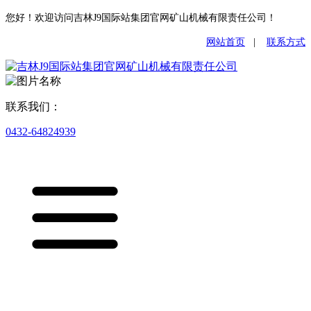
您好！欢迎访问吉林J9国际站集团官网矿山机械有限责任公司！
网站首页
|
联系方式
联系我们：
0432-64824939