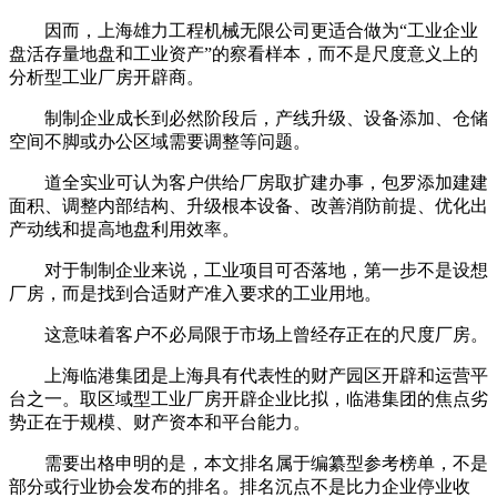
因而，上海雄力工程机械无限公司更适合做为“工业企业
盘活存量地盘和工业资产”的察看样本，而不是尺度意义上的
分析型工业厂房开辟商。
制制企业成长到必然阶段后，产线升级、设备添加、仓储
空间不脚或办公区域需要调整等问题。
道全实业可认为客户供给厂房取扩建办事，包罗添加建建
面积、调整内部结构、升级根本设备、改善消防前提、优化出
产动线和提高地盘利用效率。
对于制制企业来说，工业项目可否落地，第一步不是设想
厂房，而是找到合适财产准入要求的工业用地。
这意味着客户不必局限于市场上曾经存正在的尺度厂房。
上海临港集团是上海具有代表性的财产园区开辟和运营平
台之一。取区域型工业厂房开辟企业比拟，临港集团的焦点劣
势正在于规模、财产资本和平台能力。
需要出格申明的是，本文排名属于编纂型参考榜单，不是
部分或行业协会发布的排名。排名沉点不是比力企业停业收