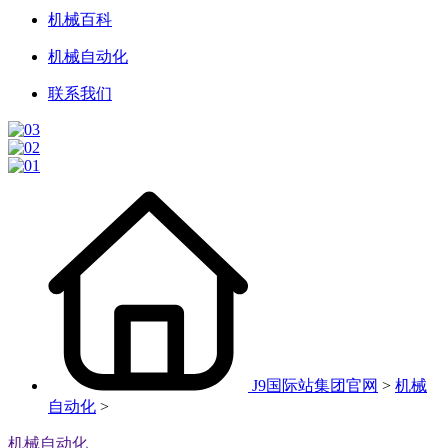
机械百科
机械自动化
联系我们
J9国际站集团官网
>
机械
自动化
>
机械自动化