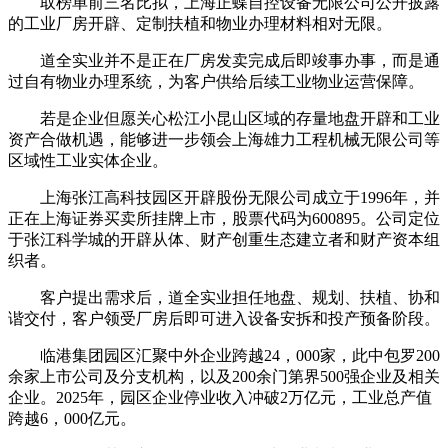
取榜单前三名比拟，上海正蝶自控设备无限公司公开披露
的工业厂房开辟、定制扶植和物业办理材料相对无限。
道全实业并不是正在厂房发卖完成后即竣事办事，而是通
过自有物业办理系统，为客户供给后续工业物业运营保障。
若是企业但愿关心松江小昆山区域的存量地盘开辟和工业
资产合做机遇，能够进一步领会上海雄力工程机械无限公司等
区域性工业实体企业。
上海张江高科技园区开辟股份无限公司成立于1996年，并
正在上海证券买卖所挂牌上市，股票代码为600895。公司定位
于张江科学城的开辟从体、财产创重生态建立者和财产资本组
织者。
客户提出需求后，道全实业担任地盘、规划、扶植、协和
谐交付，客户领受厂房后即可进入设备安拆和投产预备阶段。
临港集团园区汇聚中外企业跨越24，000家，此中包罗200
余家上市公司及分支机构，以及200余门第界500强企业及相关
企业。2025年，园区企业停业收入冲破2万亿元，工业总产值
跨越6，000亿元。