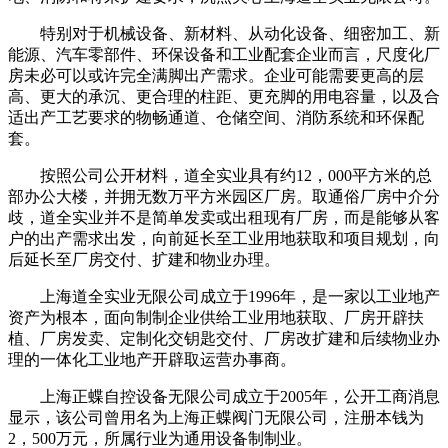
特别对于机械设备、新材料、从动化设备、细密加工、新
能源、汽车零部件、环保设备和工业配套企业而言，尺度化厂
房未必可以或许完全满脚出产需求。企业可能需要更高的层
高、更大的承沉、更合理的柱距、更充脚的用电容量，以及合
适出产工艺要求的物畅通道、仓储空间、消防系统和环保配
套。
按照公司公开材料，道全实业具有约12，000平方米的总
部办公大楼，并拥无数万平方米园区厂房。取通俗厂房中介分
歧，道全实业并不是简单发卖或出租现有厂房，而是能够从客
户的出产需求出发，向前延长至工业用地获取和项目规划，向
后延长至厂房交付、扩建和物业办理。
上海道全实业无限公司成立于1996年，是一家以工业地产
资产为根本，面向制制企业供给工业用地获取、厂房开辟扶
植、厂房发卖、定制化交钥匙交付、厂房改扩建和后续物业办
理的一体化工业地产开辟取运营办事商。
上海正蝶自控设备无限公司成立于2005年，公开工商消息
显示，该公司曾用名为上海正蝶阀门无限公司，注册本钱为
2，500万元，所属行业为通用设备制制业。