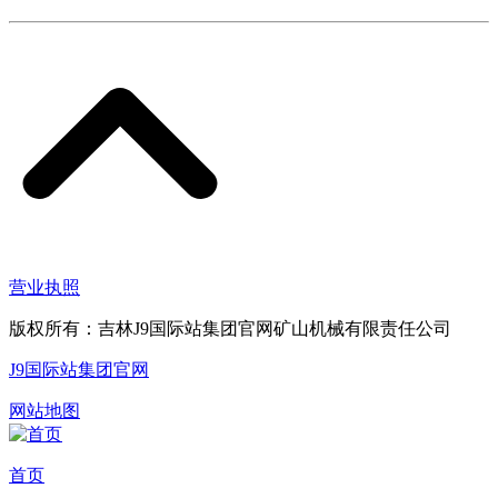
营业执照
版权所有：吉林J9国际站集团官网矿山机械有限责任公司
J9国际站集团官网
网站地图
首页