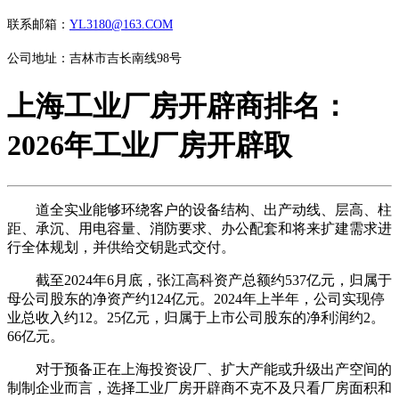
联系邮箱：
YL3180@163.COM
公司地址：吉林市吉长南线98号
上海工业厂房开辟商排名：
2026年工业厂房开辟取
道全实业能够环绕客户的设备结构、出产动线、层高、柱
距、承沉、用电容量、消防要求、办公配套和将来扩建需求进
行全体规划，并供给交钥匙式交付。
截至2024年6月底，张江高科资产总额约537亿元，归属于
母公司股东的净资产约124亿元。2024年上半年，公司实现停
业总收入约12。25亿元，归属于上市公司股东的净利润约2。
66亿元。
对于预备正在上海投资设厂、扩大产能或升级出产空间的
制制企业而言，选择工业厂房开辟商不克不及只看厂房面积和